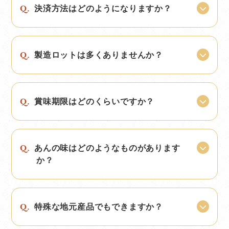
決済方法はどのようになりますか？
製造ロットは多くありませんか？
賞味期限はどのくらいですか？
あんの味はどのようなものがあります
か？
シールタイプ
箱入りタイプ
スライス:128個
小箱:120個
ひとくち:120個
細巻:64個
細巻:64個
4個入:64個
特殊な地元産品でもできますか？
3個入:64個
大箱:36個