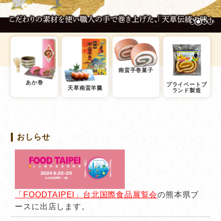
南蛮手巻菓子
あか巻
プライベートブ
天草南蛮羊羹
ランド製造
おしらせ
「FOODTAIPEI」台北国際食品展覧会
の熊本県ブ
ースに出店します。