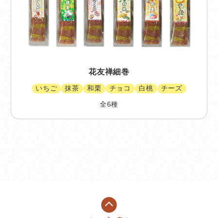
花友禅細巻
いちご
抹茶
和栗
チョコ
白桃
チーズ
全6種